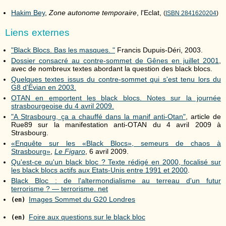
Hakim Bey
,
Zone autonome temporaire
, l'Eclat,
(
ISBN 2841620204
)
Liens externes
"Black Blocs. Bas les masques. "
Francis Dupuis-Déri, 2003.
Dossier consacré au contre-sommet de Gênes en juillet 2001
,
avec de nombreux textes abordant la question des black blocs.
Quelques textes issus du contre-sommet qui s'est tenu lors du
G8 d'Évian en 2003.
OTAN en emportent les black blocs. Notes sur la journée
strasbourgeoise du 4 avril 2009.
"A Strasbourg, ça a chauffé dans la manif anti-Otan"
, article de
Rue89 sur la manifestation anti-OTAN du 4 avril 2009 à
Strasbourg.
«Enquête sur les «Black Blocs», semeurs de chaos à
Strasbourg»
,
Le Figaro
, 6 avril 2009.
Qu'est-ce qu'un black bloc ? Texte rédigé en 2000, focalisé sur
les black blocs actifs aux Etats-Unis entre 1991 et 2000
.
Black Bloc : de l'altermondialisme au terreau d'un futur
terrorisme ? — terrorisme. net
Images Sommet du G20 Londres
(en)
Foire aux questions sur le black bloc
(en)