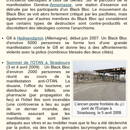
manifestation Genève-
Annemasse
, une station d'essence est
détruite par les participants d'un Black Bloc. Le mouvement du
Black Bloc se voit alors fortement critiqué par les pacifistes, mais
également par d'autres membres du Black Bloc qui considèrent
que certains types de destruction sont contre-productifs et
discréditent des idéologies comme l'anarchisme.
G8 à
Heiligendamm
(Allemagne), début juin 2007. Un Black Bloc
d'environ 5000 personnes se forme lors d'une grande
manifestation contre le G8 et donne lieu à des affrontements
violents avec la police (nombreux blessés des deux côtés).
Sommet de l'OTAN à Strasbourg
(3 et 4 avril 2009) : Un Black Bloc
d'environ 2000 personnes se
réunit au cours de la
manifestation anti-OTAN. La
douane, l'office du tourisme, un
distributeur de billets, une
pharmacie (par propagation du
feu) et l'hôtel Ibis sont incendiés
(une controverse a lieu au sujet
L'ancien poste frontière du
pont de l'Europe à
de ce dernier incendie, des
Strasbourg, le 5 avril 2009.
militants assurant que les
manifestants se sont bien
attaqués aux vitres et au mobilier mais que le feu a été déclenché
par la police, via des tirs de grenades lacrymogènes depuis un