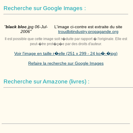
Recherche sur Google Images :
"
black bloc
.jpg 06-Jul-
L'image ci-contre est extraite du site
2006"
troudbitindustry.propagande.org
Il est possible que cette image soit r�duite par rapport � l'originale. Elle est
peut-�tre prot�g�e par des droits d'auteur.
Voir l'image en taille r�elle (251 x 299 - 24 ko�-�jpg)
Refaire la recherche sur Google Images
Recherche sur Amazone (livres) :