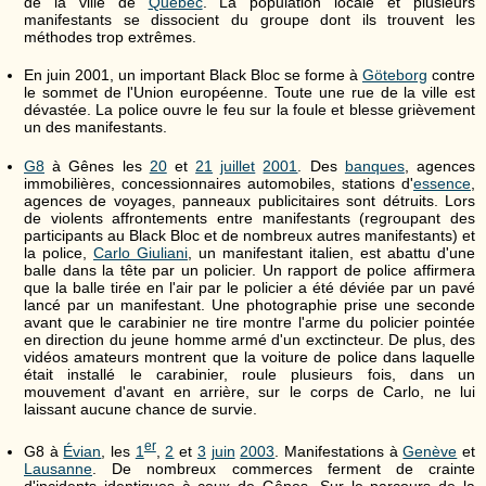
de la ville de
Québec
. La population locale et plusieurs
manifestants se dissocient du groupe dont ils trouvent les
méthodes trop extrêmes.
En juin 2001, un important Black Bloc se forme à
Göteborg
contre
le sommet de l'Union européenne. Toute une rue de la ville est
dévastée. La police ouvre le feu sur la foule et blesse grièvement
un des manifestants.
G8
à Gênes les
20
et
21
juillet
2001
. Des
banques
, agences
immobilières, concessionnaires automobiles, stations d'
essence
,
agences de voyages, panneaux publicitaires sont détruits. Lors
de violents affrontements entre manifestants (regroupant des
participants au Black Bloc et de nombreux autres manifestants) et
la police,
Carlo Giuliani
, un manifestant italien, est abattu d'une
balle dans la tête par un policier. Un rapport de police affirmera
que la balle tirée en l'air par le policier a été déviée par un pavé
lancé par un manifestant. Une photographie prise une seconde
avant que le carabinier ne tire montre l'arme du policier pointée
en direction du jeune homme armé d'un exctincteur. De plus, des
vidéos amateurs montrent que la voiture de police dans laquelle
était installé le carabinier, roule plusieurs fois, dans un
mouvement d'avant en arrière, sur le corps de Carlo, ne lui
laissant aucune chance de survie.
er
G8 à
Évian
, les
1
,
2
et
3
juin
2003
. Manifestations à
Genève
et
Lausanne
. De nombreux commerces ferment de crainte
d'incidents identiques à ceux de Gênes. Sur le parcours de la