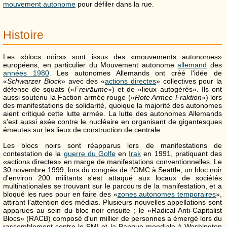
mouvement autonome
pour défiler dans la rue.
Histoire
Les «blocs noirs» sont issus des «mouvements autonomes»
européens, en particulier du Mouvement autonome
allemand
des
années 1980
. Les autonomes Allemands ont créé l'idée de
«
Schwarzer Block
»
avec des «
actions directes
» collectives pour la
défense de squats (
«
Freiräume
»
) et de «lieux autogérés». Ils ont
aussi soutenu la Faction armée rouge (
«
Rote Armee Fraktion
»
) lors
des manifestations de solidarité, quoique la majorité des autonomes
aient critiqué cette lutte armée. La lutte des autonomes Allemands
s'est aussi axée contre le nucléaire en organisant de gigantesques
émeutes sur les lieux de construction de centrale.
Les blocs noirs sont réapparus lors de manifestations de
contestation de la
guerre du Golfe
en
Irak
en 1991, pratiquant des
«actions directes» en marge de manifestations conventionnelles. Le
30 novembre 1999, lors du congrès de l'OMC à Seattle, un bloc noir
d'environ 200 militants s'est attaqué aux locaux de sociétés
multinationales se trouvant sur le parcours de la manifestation, et a
bloqué les rues pour en faire des «
zones autonomes temporaires
»,
attirant l'attention des médias. Plusieurs nouvelles appellations sont
apparues au sein du bloc noir ensuite ; le «Radical Anti-Capitalist
Blocs» (RACB) composé d'un millier de personnes a émergé lors du
rassemblement contre le FMI et la Banque mondiale à Washington