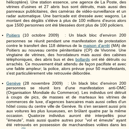
hélicoptère). Une station essence, une agence de La Poste, des
vitrines d'usines et 27 abris bus sont détruits, mais aussi des
panneaux publicitaires, des caméras de vidéo-surveillance et un
radar automatique. Une barricade est dressée avec wagons. Le
montant des dégâts s'élève à plus de 100 millions d'euros alors
que 1500 personnes ont été blessées dont plus de 100 policiers.
Poitiers
(10 octobre 2009) : Un black bloc
d'environ 200
personnes
se réunit pendant une manifestation de protestation
contre le transfert des 118 détenus de la
maison d'arrêt
(MA) de
Poitiers au nouveau centre pénitentiaire (CP) de Vivonne. Une
vingtaine de vitrines, des horodateurs mais aussi des cabines
téléphoniques, des abris bus et des
bollards
ont été détruits ou
arrachés. Ce mouvement était attendu de façon pacifiste et avec
une faible ampleur; la police, alors prévue pour 50 manifestants,
s'est particulièrement vite retrouvée débordée.
Genève
(28 novembre 2009) : Un black bloc d'environ 200
personnes se réunit lors d'une manifestation anti-OMC
(Organisation Mondiale du Commerce). Les individus ont détruit
à coups de pics, de masses et de marteaux les vitrines de
commerces de luxe, d'agences bancaires mais aussi celles d'un
hôtel cossu du centre ville de Genève. Ils s'en seraient aussi pris
aux voitures les plus luxueuses, en brûlant quatre par la même
occasion. Quatorze individus auront été interpellés pour
"émeute", mais aussi quatre autres pour "vol et émeute" ayant
été retrouvés en possession de marchandises volées dans les