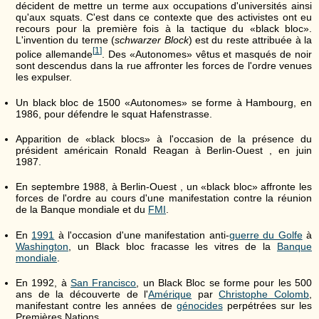
décident de mettre un terme aux occupations d'universités ainsi
qu'aux squats. C'est dans ce contexte que des activistes ont eu
recours pour la première fois à la tactique du «black bloc».
L'invention du terme (
schwarzer Block
) est du reste attribuée à la
[
1
]
police allemande
. Des «Autonomes» vêtus et masqués de noir
sont descendus dans la rue affronter les forces de l'ordre venues
les expulser.
Un black bloc de 1500 «Autonomes» se forme à Hambourg, en
1986, pour défendre le squat Hafenstrasse.
Apparition de «black blocs» à l'occasion de la présence du
président américain Ronald Reagan à Berlin-Ouest , en juin
1987.
En septembre 1988, à Berlin-Ouest , un «black bloc» affronte les
forces de l'ordre au cours d'une manifestation contre la réunion
de la Banque mondiale et du
FMI
.
En
1991
à l'occasion d'une manifestation anti-
guerre du Golfe
à
Washington
, un Black bloc fracasse les vitres de la
Banque
mondiale
.
En 1992, à
San Francisco
, un Black Bloc se forme pour les 500
ans de la découverte de l'
Amérique
par
Christophe Colomb
,
manifestant contre les années de
génocides
perpétrées sur les
Premières Nations.