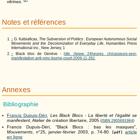
[
2
]
vitrines.
Notes et références
↑
G. Katsiaficas,
The Subversion of Politics : European Autonomous Social
Movements and the Decolonization of Everyday Life
, Humanities Press
International inc., New Jersey, 1
↑
Black bloc de Genève -
http ://www. 24heures. ch/casseurs-sevi-
manifestation-anti-omc-tourne-court-2009-11-281
Annexes
Bibliographie
Francis Dupuis-Déri
,
Les Black Blocs - La liberté et l'égalité se
manifestent
, Atelier de création libertaire, 2005
(
ISBN 2905691964
)
Francis Dupuis-Déri, "Black Blocs : bas les masques",
Mouvements
, n°25, janvier-février 2003, p. 74-80.
article
[pdf]
en ligne