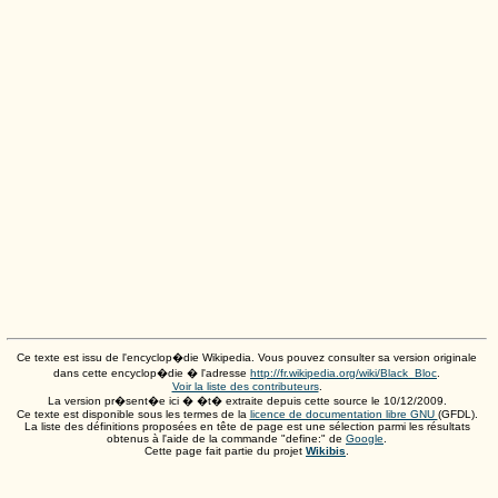
Ce texte est issu de l'encyclop�die Wikipedia. Vous pouvez consulter sa version originale
dans cette encyclop�die � l'adresse
http://fr.wikipedia.org/wiki/Black_Bloc
.
Voir la liste des contributeurs
.
La version pr�sent�e ici � �t� extraite depuis cette source le
10/12/2009
.
Ce texte est disponible sous les termes de la
licence de documentation libre GNU
(GFDL).
La liste des définitions proposées en tête de page est une sélection parmi les résultats
obtenus à l'aide de la commande "define:" de
Google
.
Cette page fait partie du projet
Wikibis
.