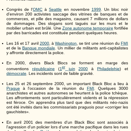
Congrès de l'
OMC
à
Seattle
en novembre
1999
. Un bloc noir
d'environ 200 activistes saccage des vitrines de banques et de
commerces, et pille des magasins, causant 7 millions de dollars
de dommages. Des slogans sont tagués sur les murs et le
mobilier urbain est brûlé. Une
Zone autonome temporaire
fortifiée
par des barricades est constituée pendant quelques heures.
Les 16 et 17 avril
2000
, à
Washington
, se tint une réunion du
FMI
et de la
Banque mondiale
. Un millier de militants anti-capitalistes
y affronte directement la police.
En 2000, divers Black Blocs se forment en marge des
er
conventions
républicaine
(
1
juin
2000
à
Philadelphie
) et
démocrate
. Les incidents sont de faible gravité.
Les 25 et 26 septembre 2000, un important Black Bloc a lieu à
Prague
à l'occasion de la réunion du
FMI
. Quelques 3000
anarchistes et autres autonomes se heurtent à la police tchèque.
Les affrontements sont particulièrement violents et la répression
est féroce. On apprendra plus tard que des militants néo-nazis
ont été invités dans les commissariats praguois pour «corriger les
gauchistes».
En avril 2001 des membres d'un Black Bloc sont associés à
l'agression d'un policier lors d'une marche pacifique dans les rues