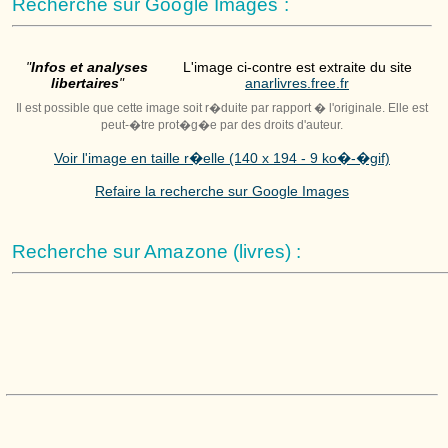
Recherche sur Google Images :
"
Infos et analyses
L'image ci-contre est extraite du site
libertaires
"
anarlivres.free.fr
Il est possible que cette image soit r�duite par rapport � l'originale. Elle est
peut-�tre prot�g�e par des droits d'auteur.
Voir l'image en taille r�elle (140 x 194 - 9 ko�-�gif)
Refaire la recherche sur Google Images
Recherche sur Amazone (livres) :