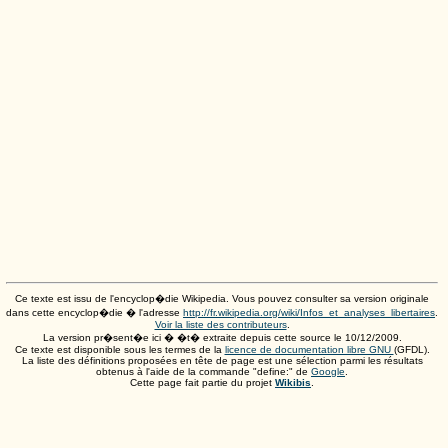
Ce texte est issu de l'encyclop�die Wikipedia. Vous pouvez consulter sa version originale
dans cette encyclop�die � l'adresse
http://fr.wikipedia.org/wiki/Infos_et_analyses_libertaires
.
Voir la liste des contributeurs
.
La version pr�sent�e ici � �t� extraite depuis cette source le
10/12/2009
.
Ce texte est disponible sous les termes de la
licence de documentation libre GNU
(GFDL).
La liste des définitions proposées en tête de page est une sélection parmi les résultats
obtenus à l'aide de la commande "define:" de
Google
.
Cette page fait partie du projet
Wikibis
.